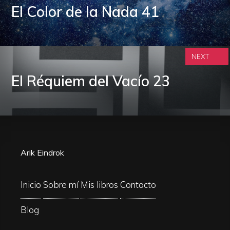
El Color de la Nada 41
NEXT
El Réquiem del Vacío 23
Arik Eindrok
Inicio
Sobre mí
Mis libros
Contacto
Blog