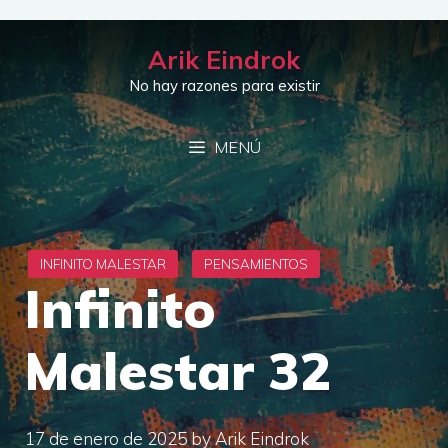
Saltar
al
Arik Eindrok
contenido
No hay razones para existir
MENÚ
Infinito
Malestar 32
17 de enero de 2025
by
Arik Eindrok