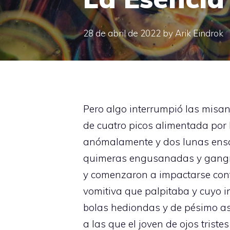
28 de abril de 2022
by
Arik Eindrok
Pero algo interrumpió las misant
de cuatro picos alimentada por 
anómalamente y dos lunas ensan
quimeras engusanadas y gangr
y comenzaron a impactarse contr
vomitiva que palpitaba y cuyo in
bolas hediondas y de pésimo a
a las que el joven de ojos trist