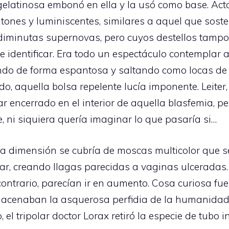
elatinosa embonó en ella y la usó como base. Act
ltones y luminiscentes, similares a aquel que sost
iminutas supernovas, pero cuyos destellos tampo
 identificar. Era todo un espectáculo contemplar 
ndo de forma espantosa y saltando como locas de 
do, aquella bolsa repelente lucía imponente. Leite
r encerrado en el interior de aquella blasfemia, pe
e, ni siquiera quería imaginar lo que pasaría si…
ella dimensión se cubría de moscas multicolor que
otar, creando llagas parecidas a vaginas ulcerada
ntrario, parecían ir en aumento. Cosa curiosa fue 
acenaban la asquerosa perfidia de la humanidad a 
, el tripolar doctor Lorax retiró la especie de tubo 