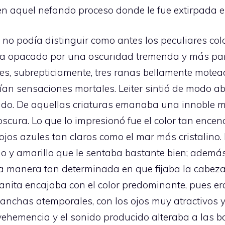
n aquel nefando proceso donde le fue extirpada e
 no podía distinguir como antes los peculiares col
ía opacado por una oscuridad tremenda y más par
ces, subrepticiamente, tres ranas bellamente mote
ían sensaciones mortales. Leiter sintió de modo 
do. De aquellas criaturas emanaba una innoble 
scura. Lo que lo impresionó fue el color tan ence
 ojos azules tan claros como el mar más cristalino
o y amarillo que le sentaba bastante bien; ademá
la manera tan determinada en que fijaba la cabeza
 ranita encajaba con el color predominante, pues e
anchas atemporales, con los ojos muy atractivos 
ehemencia y el sonido producido alteraba a las bo