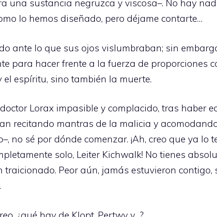
ra una sustancia negruzca y viscosa–. No hay nad
 como lo hemos diseñado, pero déjame contarte…
nado ante lo que sus ojos vislumbraban; sin embarg
e para hacer frente a la fuerza de proporciones 
y el espíritu, sino también la muerte.
doctor Lorax impasible y complacido, tras haber e
n recitando mantras de la malicia y acomodando 
o–, no sé por dónde comenzar. ¡Ah, creo que ya lo 
mpletamente solo, Leiter Kichwalk! No tienes absol
n traicionado. Peor aún, jamás estuvieron contigo,
.
creo, ¿qué hay de Klopt, Pertwy y…?