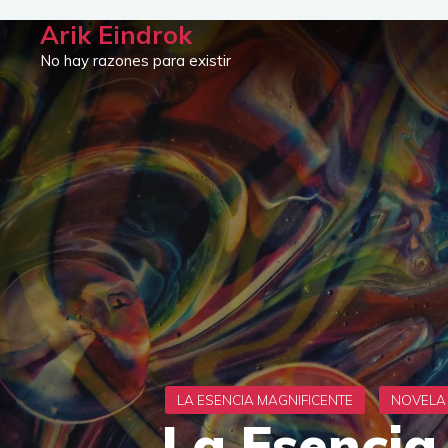
Saltar
Arik Eindrok
al
No hay razones para existir
contenido
La Esencia