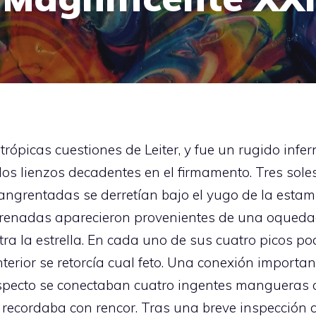
rópicas cuestiones de Leiter, y fue un rugido infer
los lienzos decadentes en el firmamento. Tres sole
grentadas se derretían bajo el yugo de la estam
enadas aparecieron provenientes de una oquedad
a la estrella. En cada uno de sus cuatro picos po
terior se retorcía cual feto. Una conexión importan
specto se conectaban cuatro ingentes mangueras 
es recordaba con rencor. Tras una breve inspección 