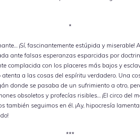
*
ante… ¡Sí, fascinantemente estúpida y miserable! 
ada ante falsas esperanzas esparcidas por doctri
te complacida con los placeres más bajos y escla
 atenta a las cosas del espíritu verdadero. Una c
án donde se pasaba de un sufrimiento a otro, per
nes obsoletos y profecías risibles… ¡El circo del 
ros también seguimos en él. ¡Ay, hipocresía lament
do!
***