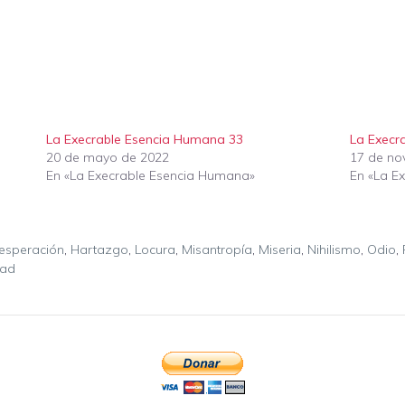
La Execrable Esencia Humana 33
La Execr
20 de mayo de 2022
17 de no
En «La Execrable Esencia Humana»
En «La E
esperación
,
Hartazgo
,
Locura
,
Misantropía
,
Miseria
,
Nihilismo
,
Odio
,
dad