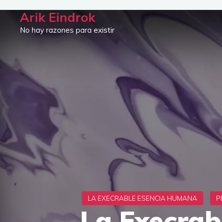
Saltar
Arik Eindrok
al
No hay razones para existir
contenido
La Execrab