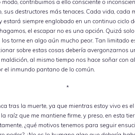
o modo, contribuimos a ello consciente o inconsci
po, sus destructores más tenaces. Cada vida, cada
 estará siempre englobado en un continuo ciclo de
hagamos, el escapar no es una opción. Quizá solo
zá, los torne en algo aún mucho peor. Tan limitado
flexionar sobre estas cosas debería avergonzarnos
maldición, al mismo tiempo nos hace soñar con 
 el inmundo pantano de lo común.
*
nca tras la muerte, ya que mientras estoy vivo es 
la raíz que me mantiene firme, y preso, en esta tier
estamente, ¿qué motivos tenemos para seguir ens
ero poder? ¿No es lo humano algo que debería habe