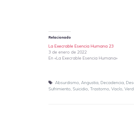
Relacionado
La Execrable Esencia Humana 23
3 de enero de 2022
En «La Execrable Esencia Humana»
Etiquetas
Absurdismo
,
Angustia
,
Decadencia
,
Des
Sufrimiento
,
Suicidio
,
Trastorno
,
Vacío
,
Ver