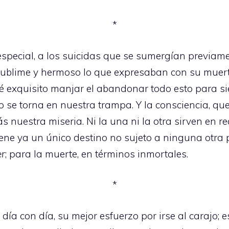
*
especial, a los suicidas que se sumergían previame
sublime y hermoso lo que expresaban con su muert
ué exquisito manjar el abandonar todo esto para s
o se torna en nuestra trampa. Y la consciencia, qu
uestra miseria. Ni la una ni la otra sirven en re
ene ya un único destino no sujeto a ninguna otra po
er
; para la muerte, en términos inmortales.
*
ía con día, su mejor esfuerzo por irse al carajo;