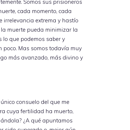
entemente. Somos sus prisioneros
 muerte, cada momento, cada
 irrelevancia extrema y hastío
 la muerte pueda minimizar la
 es lo que podemos saber y
 un poco. Mas somos todavía muy
algo más avanzado, más divino y
el único consuelo del que me
ra cuya fertilidad ha muerto,
uciándola? ¿A qué apuntamos
r sido superado o, mejor aún,