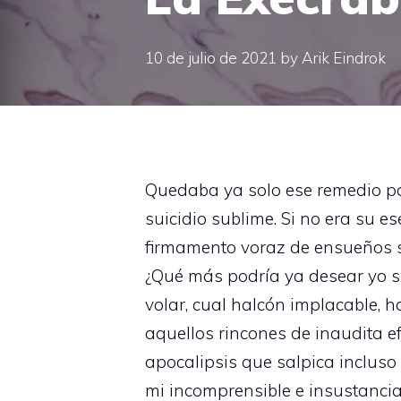
10 de julio de 2021
by
Arik Eindrok
Quedaba ya solo ese remedio par
suicidio sublime. Si no era su es
firmamento voraz de ensueños s
¿Qué más podría ya desear yo s
volar, cual halcón implacable, 
aquellos rincones de inaudita e
apocalipsis que salpica incluso 
mi incomprensible e insustancia