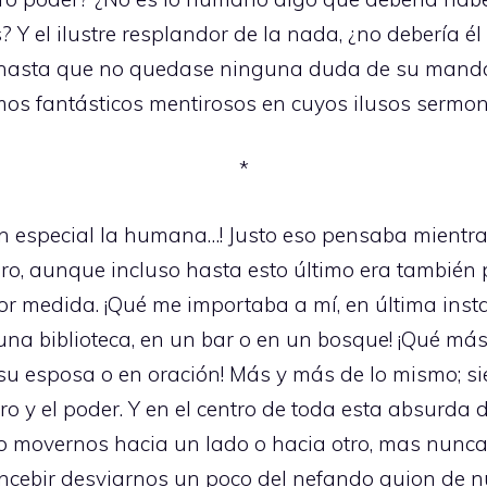
Y el ilustre resplandor de la nada, ¿no debería él
vez hasta que no quedase ninguna duda de su ma
os fantásticos mentirosos en cuyos ilusos sermone
*
, en especial la humana…! Justo eso pensaba mientr
ibro, aunque incluso hasta esto último era también
r medida. ¡Qué me importaba a mí, en última insta
una biblioteca, en un bar o en un bosque! ¡Qué má
su esposa o en oración! Más y más de lo mismo; si
ro y el poder. Y en el centro de toda esta absurd
o movernos hacia un lado o hacia otro, mas nunca 
oncebir desviarnos un poco del nefando guion de 