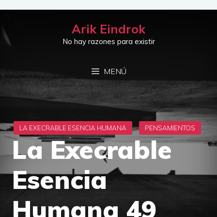
Saltar
al
Arik Eindrok
contenido
No hay razones para existir
MENÚ
La Execrable
Esencia
Humana 49