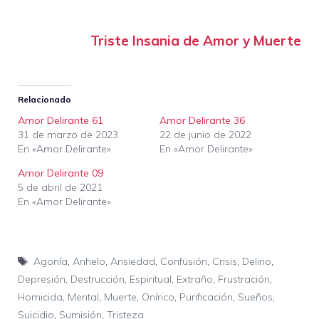
Triste Insania de Amor y Muerte
Relacionado
Amor Delirante 61
Amor Delirante 36
31 de marzo de 2023
22 de junio de 2022
En «Amor Delirante»
En «Amor Delirante»
Amor Delirante 09
5 de abril de 2021
En «Amor Delirante»
Etiquetas
Agonía
,
Anhelo
,
Ansiedad
,
Confusión
,
Crisis
,
Delirio
,
Depresión
,
Destrucción
,
Espiritual
,
Extraño
,
Frustración
,
Homicida
,
Mental
,
Muerte
,
Onírico
,
Purificación
,
Sueños
,
Suicidio
,
Sumisión
,
Tristeza