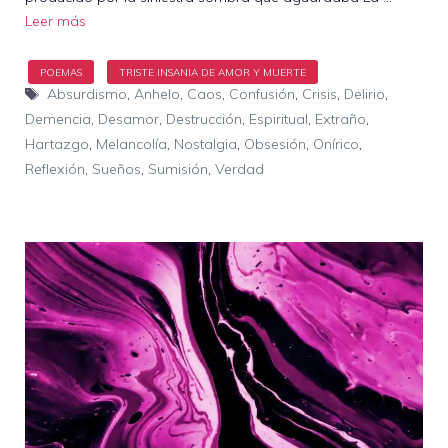
Leer más
Etiquetas
Absurdismo
,
Anhelo
,
Caos
,
Confusión
,
Crisis
,
Delirio
,
Demencia
,
Desamor
,
Destrucción
,
Espiritual
,
Extraño
,
Hartazgo
,
Melancolía
,
Nostalgia
,
Obsesión
,
Onírico
,
Reflexión
,
Sueños
,
Sumisión
,
Verdad