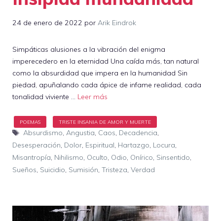
24 de enero de 2022
por
Arik Eindrok
Simpáticas alusiones a la vibración del enigma
imperecedero en la eternidad Una caída más, tan natural
como la absurdidad que impera en la humanidad Sin
piedad, apuñalando cada ápice de infame realidad, cada
tonalidad viviente …
Leer más
Etiquetas
Absurdismo
,
Angustia
,
Caos
,
Decadencia
,
Desesperación
,
Dolor
,
Espiritual
,
Hartazgo
,
Locura
,
Misantropía
,
Nihilismo
,
Oculto
,
Odio
,
Onírico
,
Sinsentido
,
Sueños
,
Suicidio
,
Sumisión
,
Tristeza
,
Verdad