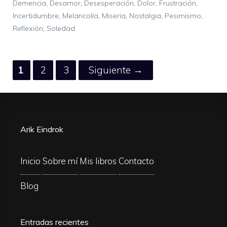
Demencia
,
Desamor
,
Desesperación
,
Dolor
,
Frustración
,
Incertidumbre
,
Melancolía
,
Miseria
,
Nostalgia
,
Pesimismo
,
Reflexión
,
Soledad
Página
Página
Página
1
2
3
Siguiente
→
Arik Eindrok
Inicio
Sobre mí
Mis libros
Contacto
Blog
Entradas recientes