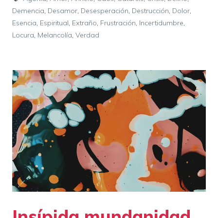
Demencia
,
Desamor
,
Desesperación
,
Destrucción
,
Dolor
,
Esencia
,
Espiritual
,
Extraño
,
Frustración
,
Incertidumbre
,
Locura
,
Melancolía
,
Verdad
Insípida mundanidad