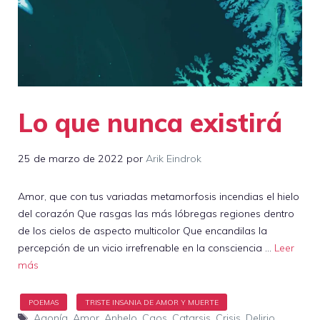
Lo que nunca existirá
25 de marzo de 2022
por
Arik Eindrok
Amor, que con tus variadas metamorfosis incendias el hielo
del corazón Que rasgas las más lóbregas regiones dentro
de los cielos de aspecto multicolor Que encandilas la
percepción de un vicio irrefrenable en la consciencia …
Leer
más
Etiquetas
Agonía
,
Amor
,
Anhelo
,
Caos
,
Catarsis
,
Crisis
,
Delirio
,