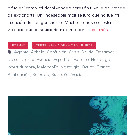
Y fue así como mi deshilvanado corazón tuvo la ocurrencia
de extrañarte ¡Oh, indeseable mal! Te juro que no fue mi
intención de ti engancharme Mucho menos con esta
violencia que desquiciaría mi alma por …
Leer más
Etiquetas
Agonía
,
Anhelo
,
Confusión
,
Crisis
,
Delirio
,
Desamor
,
Dolor
,
Drama
,
Esencia
,
Espiritual
,
Extraño
,
Hartazgo
,
Incertidumbre
,
Melancolía
,
Nostalgia
,
Oculto
,
Onírico
,
Purificación
,
Soledad
,
Sumisión
,
Vacío