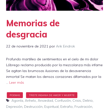
Memorias de
desgracia
22 de noviembre de 2021
por
Arik Eindrok
Profundo martilleo de sentimientos en el cielo de mi dolor
Lóbrego reclamo producido por la mezcolanza más infame
Se agitan las brumosas ilusiones de la desavenencia
inmortal Se matan los densos corazones difamados por la
…
Leer más
Etiquetas
Agonía
,
Anhelo
,
Ansiedad
,
Confusión
,
Crisis
,
Delirio
,
Depresión
,
Destrucción
,
Espiritual
,
Extraño
,
Frustración
,