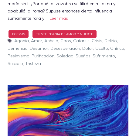
moría sin ti ¿Por qué tal zozobra se filtró en mi alma y
apabulló la ironía? Supuse entonces cierta influencia
sumamente rara y …
Leer más
Etiquetas
Agonía
,
Amor
,
Anhelo
,
Caos
,
Catarsis
,
Crisis
,
Delirio
,
Demencia
,
Desamor
,
Desesperación
,
Dolor
,
Oculto
,
Onírico
,
Pesimismo
,
Purificación
,
Soledad
,
Sueños
,
Sufrimiento
,
Suicidio
,
Tristeza