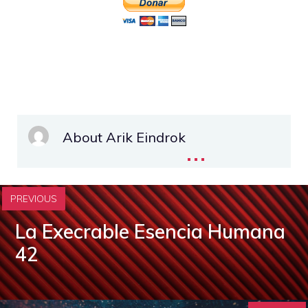
About Arik Eindrok
...
PREVIOUS
La Execrable Esencia Humana
42