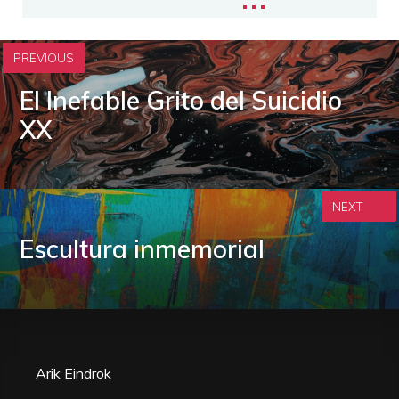
PREVIOUS
El Inefable Grito del Suicidio
XX
NEXT
Escultura inmemorial
Arik Eindrok