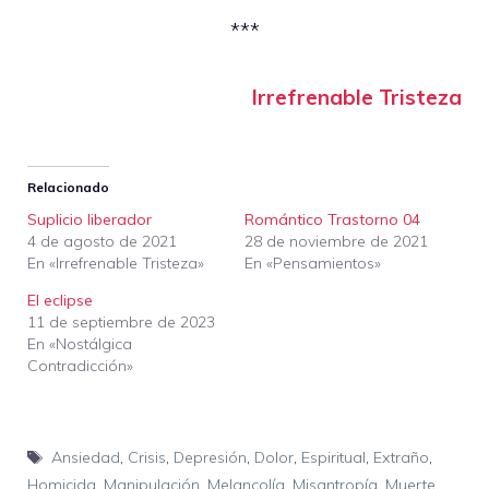
***
Irrefrenable Tristeza
Relacionado
Suplicio liberador
Romántico Trastorno 04
4 de agosto de 2021
28 de noviembre de 2021
En «Irrefrenable Tristeza»
En «Pensamientos»
El eclipse
11 de septiembre de 2023
En «Nostálgica
Contradicción»
Etiquetas
Ansiedad
,
Crisis
,
Depresión
,
Dolor
,
Espiritual
,
Extraño
,
Homicida
,
Manipulación
,
Melancolía
,
Misantropía
,
Muerte
,