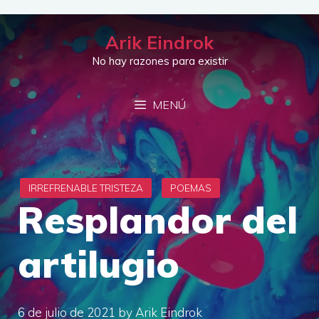
Saltar
al
Arik Eindrok
contenido
No hay razones para existir
MENÚ
Resplandor del
artilugio
6 de julio de 2021
by
Arik Eindrok