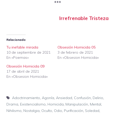
***
Irrefrenable Tristeza
Relacionado
Tu inefable mirada
Obsesión Homicida 05
10 de septiembre de 2021
3 de febrero de 2021
En «Poemas»
En «Obsesion Homicida»
Obsesión Homicida 09
17 de abril de 2021
En «Obsesion Homicida»
Etiquetas
Adoctrinamiento
,
Agonía
,
Ansiedad
,
Confusión
,
Delirio
,
Drama
,
Existencialismo
,
Homicida
,
Manipulación
,
Mental
,
Nihilismo
,
Nostalgia
,
Oculto
,
Odio
,
Purificación
,
Soledad
,