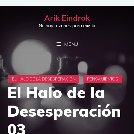
Saltar
al
Arik Eindrok
contenido
No hay razones para existir
MENÚ
El Halo de la
Desesperación
03