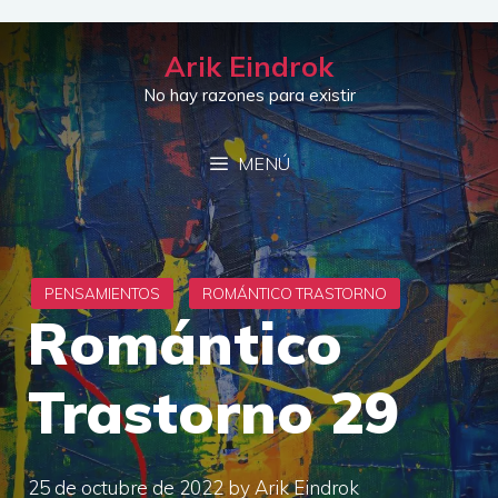
Saltar
al
Arik Eindrok
contenido
No hay razones para existir
MENÚ
Romántico
Trastorno 29
25 de octubre de 2022
by
Arik Eindrok