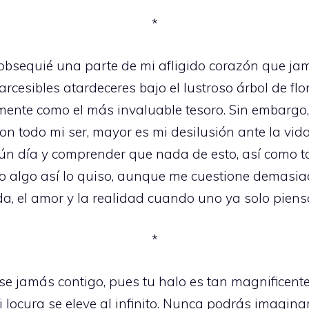
*
e obsequié una parte de mi afligido corazón que 
rcesibles atardeceres bajo el lustroso árbol de flor
ente como el más invaluable tesoro. Sin embargo, 
n todo mi ser, mayor es mi desilusión ante la vida 
n día y comprender que nada de esto, así como t
 o algo así lo quiso, aunque me cuestione demasia
da, el amor y la realidad cuando uno ya solo piens
*
e jamás contigo, pues tu halo es tan magnificente
i locura se eleve al infinito. Nunca podrás imagin