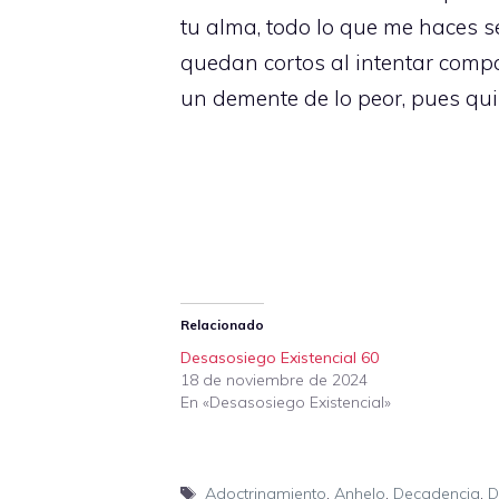
tu alma, todo lo que me haces se
quedan cortos al intentar compa
un demente de lo peor, pues quizá
Relacionado
Desasosiego Existencial 60
18 de noviembre de 2024
En «Desasosiego Existencial»
Etiquetas
Adoctrinamiento
,
Anhelo
,
Decadencia
,
D