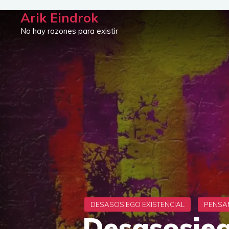
Saltar
Arik Eindrok
al
No hay razones para existir
contenido
Desasosieg