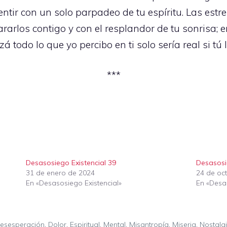
ntir con un solo parpadeo de tu espíritu. Las estrel
rarlos contigo y con el resplandor de tu sonrisa;
 todo lo que yo percibo en ti solo sería real si tú l
***
Desasosiego Existencial 39
Desasosi
31 de enero de 2024
24 de oc
En «Desasosiego Existencial»
En «Desas
esesperación
,
Dolor
,
Espiritual
,
Mental
,
Misantropía
,
Miseria
,
Nostalg