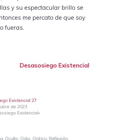
las y su espectacular brillo se
 entonces me percato de que soy
o fueras.
Desasosiego Existencial
ego Existencial 27
tubre de 2023
osiego Existencial»
ia
,
Oculto
,
Odio
,
Onírico
,
Reflexión
,