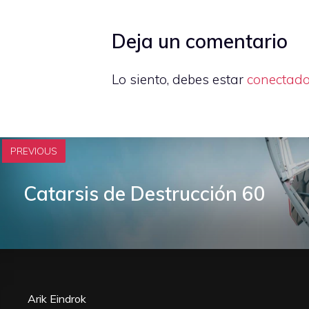
Deja un comentario
Lo siento, debes estar
conectad
PREVIOUS
Catarsis de Destrucción 60
Arik Eindrok