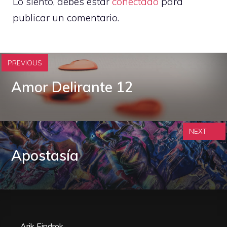
Lo siento, debes estar
conectado
para
publicar un comentario.
PREVIOUS
Amor Delirante 12
NEXT
Apostasía
Arik Eindrok