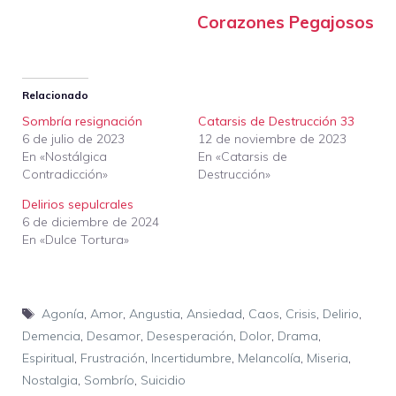
Corazones Pegajosos
Relacionado
Sombría resignación
Catarsis de Destrucción 33
6 de julio de 2023
12 de noviembre de 2023
En «Nostálgica
En «Catarsis de
Contradicción»
Destrucción»
Delirios sepulcrales
6 de diciembre de 2024
En «Dulce Tortura»
Etiquetas
Agonía
,
Amor
,
Angustia
,
Ansiedad
,
Caos
,
Crisis
,
Delirio
,
Demencia
,
Desamor
,
Desesperación
,
Dolor
,
Drama
,
Espiritual
,
Frustración
,
Incertidumbre
,
Melancolía
,
Miseria
,
Nostalgia
,
Sombrío
,
Suicidio