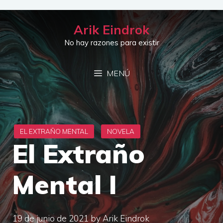
Saltar
al
Arik Eindrok
contenido
No hay razones para existir
MENÚ
El Extraño
Mental I
19 de junio de 2021
by
Arik Eindrok