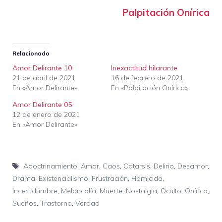
Palpitación Onírica
Relacionado
Amor Delirante 10
Inexactitud hilarante
21 de abril de 2021
16 de febrero de 2021
En «Amor Delirante»
En «Palpitación Onírica»
Amor Delirante 05
12 de enero de 2021
En «Amor Delirante»
Etiquetas
Adoctrinamiento
,
Amor
,
Caos
,
Catarsis
,
Delirio
,
Desamor
,
Drama
,
Existencialismo
,
Frustración
,
Homicida
,
Incertidumbre
,
Melancolía
,
Muerte
,
Nostalgia
,
Oculto
,
Onírico
,
Sueños
,
Trastorno
,
Verdad