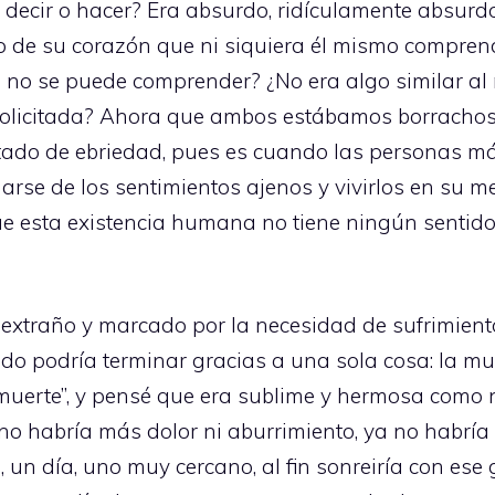
decir o hacer? Era absurdo, ridículamente absurdo,
o de su corazón que ni siquiera él mismo comprend
ue no se puede comprender? ¿No era algo similar al
 solicitada? Ahora que ambos estábamos borracho
stado de ebriedad, pues es cuando las personas m
e de los sentimientos ajenos y vivirlos en su me
que esta existencia humana no tiene ningún sentido
 extraño y marcado por la necesidad de sufrimient
todo podría terminar gracias a una sola cosa: la m
a muerte”, y pensé que era sublime y hermosa como 
no habría más dolor ni aburrimiento, ya no habría
 un día, uno muy cercano, al fin sonreiría con ese 