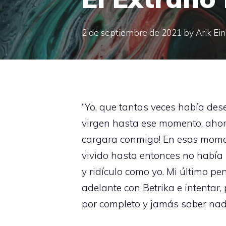
2 de septiembre de 2021
by
Arik Ei
“Yo, que tantas veces había de
virgen hasta ese momento, ahora
cargara conmigo! En esos momen
vivido hasta entonces no había 
y ridículo como yo. Mi último pe
adelante con Betrika e intentar
por completo y jamás saber nada