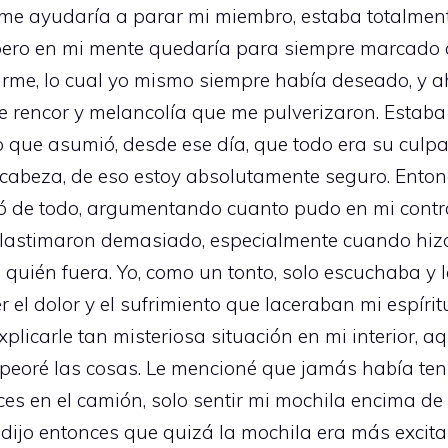
 me ayudaría a parar mi miembro, estaba totalment
 pero en mi mente quedaría para siempre marcado a
rme, lo cual yo mismo siempre había deseado, y a
 rencor y melancolía que me pulverizaron. Estaba 
 que asumió, desde ese día, que todo era su culpa
 cabeza, de eso estoy absolutamente seguro. Ento
mó de todo, argumentando cuanto pudo en mi cont
 lastimaron demasiado, especialmente cuando hizo
 quién fuera. Yo, como un tonto, solo escuchaba y l
l dolor y el sufrimiento que laceraban mi espíritu
licarle tan misteriosa situación en mi interior, a
mpeoré las cosas. Le mencioné que jamás había te
ces en el camión, solo sentir mi mochila encima de
a dijo entonces que quizá la mochila era más excita