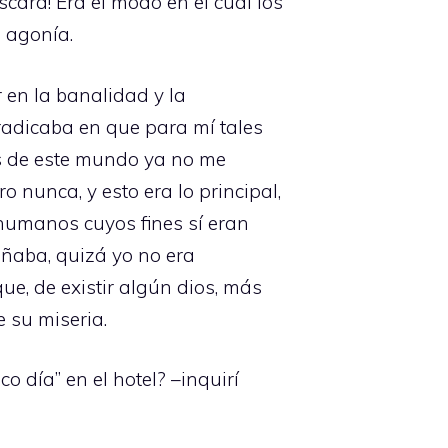
scara! Era el modo en el cual los
l agonía.
 en la banalidad y la
 radicaba en que para mí tales
es de este mundo ya no me
 nunca, y esto era lo principal,
 humanos cuyos fines sí eran
ñaba, quizá yo no era
ue, de existir algún dios, más
 su miseria.
o día” en el hotel? –inquirí