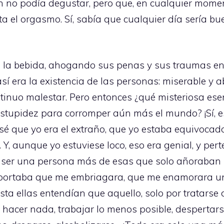
ún no podía degustar, pero que, en cualquier momen
a el orgasmo. Sí, sabía que cualquier día sería 
n la bebida, ahogando sus penas y sus traumas en
así era la existencia de las personas: miserable y
tinuo malestar. Pero entonces ¿qué misteriosa esen
tupidez para corromper aún más el mundo? ¡Sí, eso
é que yo era el extraño, que yo estaba equivocado,
 Y, aunque yo estuviese loco, eso era genial, y per
í, ser una persona más de esas que solo añoraban 
ortaba que me embriagara, que me enamorara una 
ta ellas entendían que aquello, solo por tratarse 
n hacer nada, trabajar lo menos posible, despertars