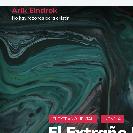
Saltar
Arik Eindrok
al
No hay razones para existir
contenido
El Extraño