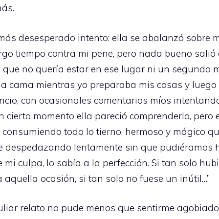
más.
 más desesperado intento: ella se abalanzó sobre 
rgo tiempo contra mi pene, pero nada bueno salió d
o que no quería estar en ese lugar ni un segundo
e la cama mientras yo preparaba mis cosas y luego
encio, con ocasionales comentarios míos intentando
 En cierto momento ella pareció comprenderlo, pero
ue consumiendo todo lo tierno, hermoso y mágico qu
fue despedazando lentamente sin que pudiéramos h
mi culpa, lo sabía a la perfección. Si tan solo hub
aquella ocasión, si tan solo no fuese un inútil…”
uliar relato no pude menos que sentirme agobiado