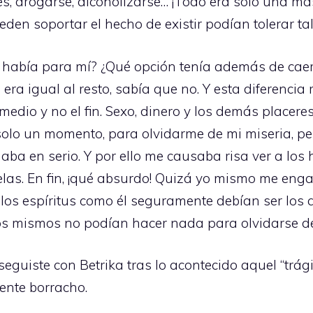
es, drogarse, alcoholizarse… ¡Todo era solo una má
den soportar el hecho de existir podían tolerar ta
 había para mí? ¿Qué opción tenía además de caer
era igual al resto, sabía que no. Y esta diferencia
medio y no el fin. Sexo, dinero y los demás placer
olo un momento, para olvidarme de mi miseria, pero
a en serio. Y por ello me causaba risa ver a los
las. En fin, ¡qué absurdo! Quizá yo mismo me enga
s los espíritus como él seguramente debían ser los q
los mismos no podían hacer nada para olvidarse de
eguiste con Betrika tras lo acontecido aquel “trágic
nte borracho.