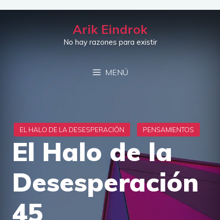
Saltar
al
Arik Eindrok
contenido
No hay razones para existir
MENÚ
El Halo de la
Desesperación
45