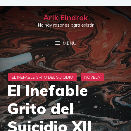
Saltar
al
Arik Eindrok
contenido
No hay razones para existir
MENÚ
El Inefable
Grito del
Suicidio XII