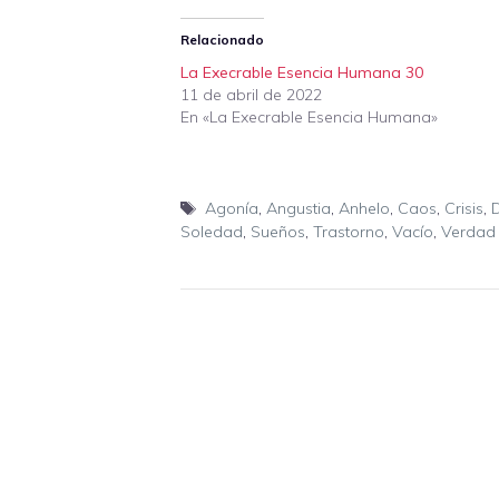
Relacionado
La Execrable Esencia Humana 30
11 de abril de 2022
En «La Execrable Esencia Humana»
Etiquetas
Agonía
,
Angustia
,
Anhelo
,
Caos
,
Crisis
,
D
Soledad
,
Sueños
,
Trastorno
,
Vacío
,
Verdad