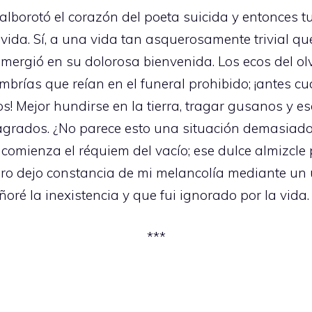
borotó el corazón del poeta suicida y entonces tuv
vida. Sí, a una vida tan asquerosamente trivial qu
umergió en su dolorosa bienvenida. Los ecos del ol
as que reían en el funeral prohibido; ¡antes cua
 Mejor hundirse en la tierra, tragar gusanos y esc
grados. ¿No parece esto una situación demasiad
 comienza el réquiem del vacío; ese dulce almizcle 
ro dejo constancia de mi melancolía mediante un ú
oré la inexistencia y que fui ignorado por la vida.
***