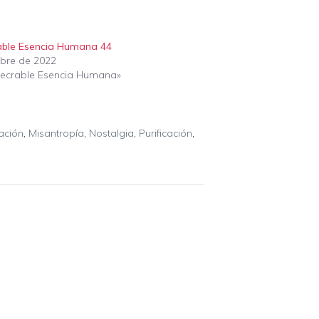
able Esencia Humana 44
ubre de 2022
xecrable Esencia Humana»
ación
,
Misantropía
,
Nostalgia
,
Purificación
,