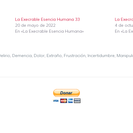
La Execrable Esencia Humana 33
La Execr
20 de mayo de 2022
4 de oct
En «La Execrable Esencia Humana»
En «La E
elirio
,
Demencia
,
Dolor
,
Extraño
,
Frustración
,
Incertidumbre
,
Manipul