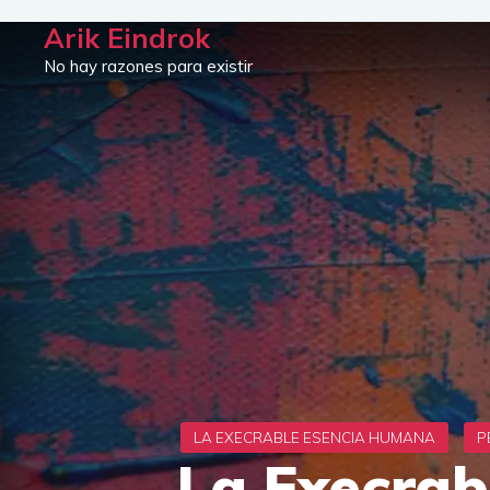
Saltar
Arik Eindrok
al
No hay razones para existir
contenido
La Execrab