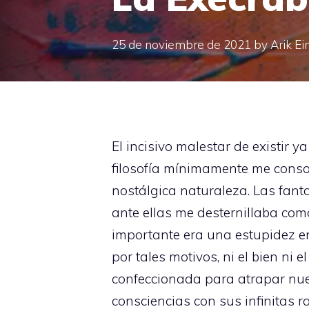
25 de noviembre de 2021
by
Arik Ei
El incisivo malestar de existir y
filosofía mínimamente me conso
nostálgica naturaleza. Las fan
ante ellas me desternillaba co
importante era una estupidez en
por tales motivos, ni el bien n
confeccionada para atrapar nue
consciencias con sus infinitas r