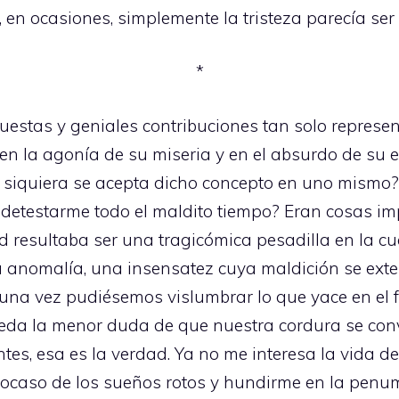
n ocasiones, simplemente la tristeza parecía ser e
*
estas y geniales contribuciones tan solo represen
en la agonía de su miseria y en el absurdo de su e
siquiera se acepta dicho concepto en uno mismo?
testarme todo el maldito tiempo? Eran cosas imp
d resultaba ser una tragicómica pesadilla en la c
a anomalía, una insensatez cuya maldición se exte
alguna vez pudiésemos vislumbrar lo que yace en el f
eda la menor duda de que nuestra cordura se conv
tes, esa es la verdad. Ya no me interesa la vida 
 ocaso de los sueños rotos y hundirme en la penum