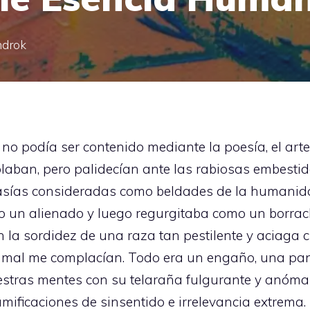
ndrok
a no podía ser contenido mediante la poesía, el arte 
laban, pero palidecían ante las rabiosas embesti
tasías consideradas como beldades de la humanida
mo un alienado y luego regurgitaba como un borrac
 la sordidez de una raza tan pestilente y aciaga c
i el mal me complacían. Todo era un engaño, una 
stras mentes con su telaraña fulgurante y anómala
amificaciones de sinsentido e irrelevancia extrema