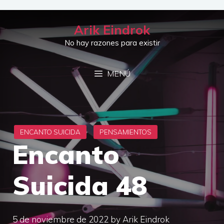
Saltar
al
Arik Eindrok
contenido
No hay razones para existir
MENÚ
Encanto
Suicida 48
5 de noviembre de 2022
by
Arik Eindrok