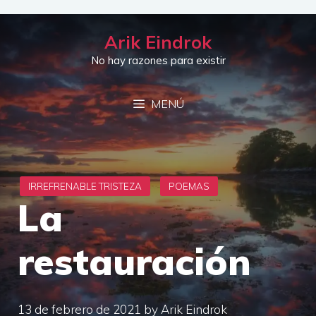
Saltar
al
Arik Eindrok
contenido
No hay razones para existir
MENÚ
La
restauración
13 de febrero de 2021
by
Arik Eindrok