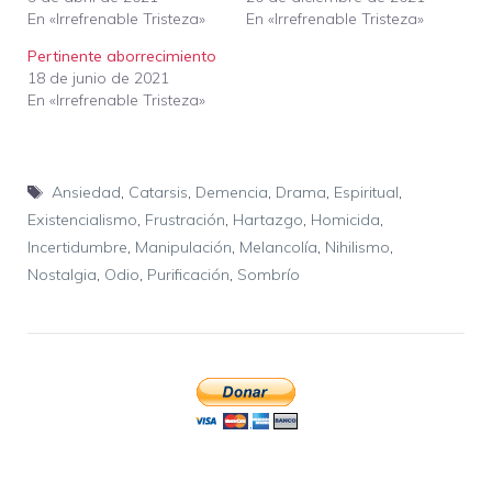
En «Irrefrenable Tristeza»
En «Irrefrenable Tristeza»
Pertinente aborrecimiento
18 de junio de 2021
En «Irrefrenable Tristeza»
Etiquetas
Ansiedad
,
Catarsis
,
Demencia
,
Drama
,
Espiritual
,
Existencialismo
,
Frustración
,
Hartazgo
,
Homicida
,
Incertidumbre
,
Manipulación
,
Melancolía
,
Nihilismo
,
Nostalgia
,
Odio
,
Purificación
,
Sombrío