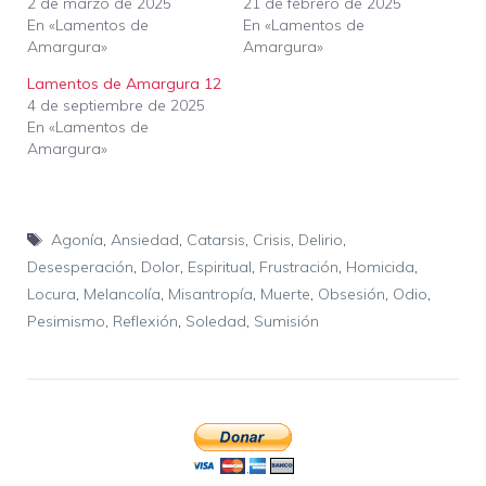
2 de marzo de 2025
21 de febrero de 2025
En «Lamentos de
En «Lamentos de
Amargura»
Amargura»
Lamentos de Amargura 12
4 de septiembre de 2025
En «Lamentos de
Amargura»
Etiquetas
Agonía
,
Ansiedad
,
Catarsis
,
Crisis
,
Delirio
,
Desesperación
,
Dolor
,
Espiritual
,
Frustración
,
Homicida
,
Locura
,
Melancolía
,
Misantropía
,
Muerte
,
Obsesión
,
Odio
,
Pesimismo
,
Reflexión
,
Soledad
,
Sumisión