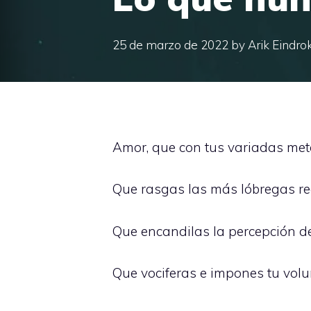
25 de marzo de 2022
by
Arik Eindro
Amor, que con tus variadas meta
Que rasgas las más lóbregas reg
Que encandilas la percepción de
Que vociferas e impones tu volu