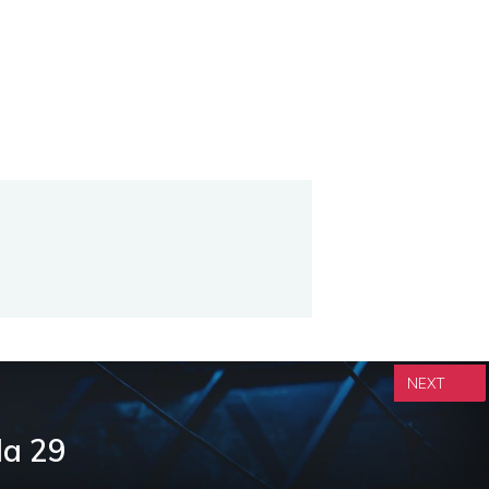
NEXT
da 29