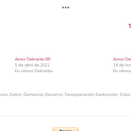
***
T
Amor Delirante 09
Amor Del
5 de abril de 2021
14 de no
En «Amor Delirante»
En «Amor
risis
,
Delirio
,
Demencia
,
Desamor
,
Desesperación
,
Destrucción
,
Dolor