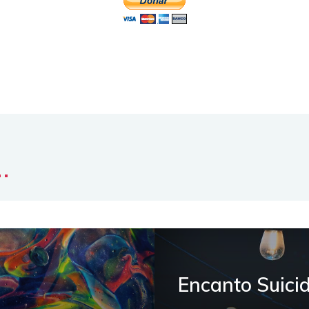
..
Encanto Suici