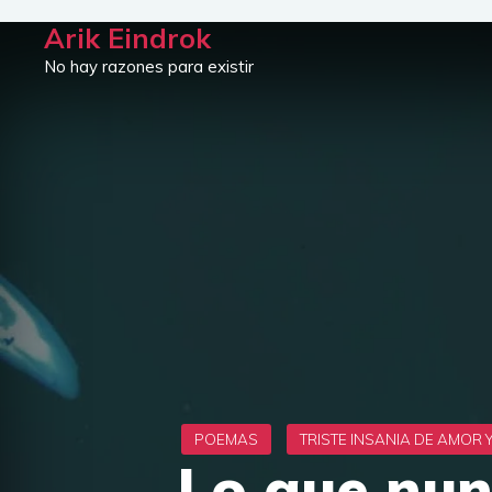
Saltar
Arik Eindrok
al
No hay razones para existir
contenido
Lo que nun