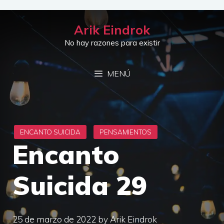
Saltar
al
Arik Eindrok
contenido
No hay razones para existir
MENÚ
Encanto
Suicida 29
25 de marzo de 2022
by
Arik Eindrok