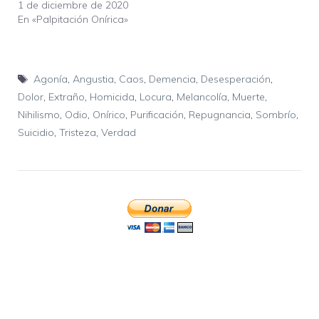
1 de diciembre de 2020
En «Palpitación Onírica»
Etiquetas
Agonía
,
Angustia
,
Caos
,
Demencia
,
Desesperación
,
Dolor
,
Extraño
,
Homicida
,
Locura
,
Melancolía
,
Muerte
,
Nihilismo
,
Odio
,
Onírico
,
Purificación
,
Repugnancia
,
Sombrío
,
Suicidio
,
Tristeza
,
Verdad