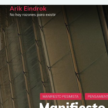
Saltar
Arik Eindrok
al
No hay razones para existir
contenido
Manifiesto