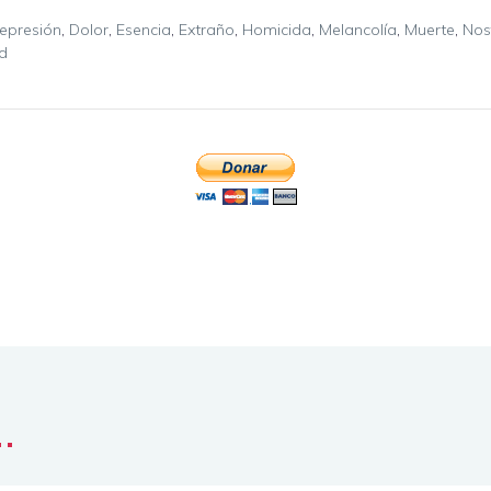
epresión
,
Dolor
,
Esencia
,
Extraño
,
Homicida
,
Melancolía
,
Muerte
,
Nos
d
..