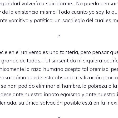
a seguridad volvería a suicidarme… No puedo pensa
 de la existencia misma. Todo cuanto yo soy, lo que
e vomitivo y patético; un sacrilegio del cual es m
*
ie en el universo es una tontería, pero pensar q
grande de todas. Tal sinsentido ni siquiera podría
nicamente la raza humana acepta tal premisa, per
pensar cómo puede esta absurda civilización procl
 se han podido eliminar el hambre, la pobreza o l
lidece ante nuestro innato egoísmo y ante nuestra 
nada, su única salvación posible está en la inexi