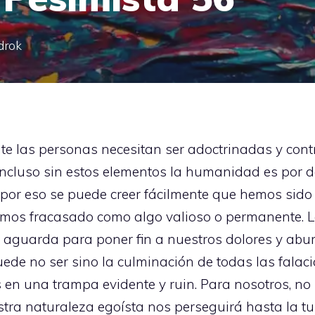
drok
te las personas necesitan ser adoctrinadas y contr
incluso sin estos elementos la humanidad es por 
á por eso se puede creer fácilmente que hemos si
 hemos fracasado como algo valioso o permanente. 
 aguarda para poner fin a nuestros dolores y aburr
ede no ser sino la culminación de todas las falac
s en una trampa evidente y ruin. Para nosotros, n
estra naturaleza egoísta nos perseguirá hasta la t