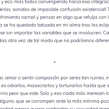
 eco; mas todos convergiendo hacia esa integració
erías, sonidos de impasible confusión existencial
frimiento carnal y pensar en algo que refulja con 
 se ha quedado tatuada en mi alma tras los eclips
se sin importar las variables que se involucren. C
 otra vez; de tal modo que no podríamos diferenc
*
ar, amar o sentir compasión por seres tan ruines, 
 es odiarlos, masacrarlos y torturarlos hasta qu
ierno peor que este. Solo y eso nada más merecen l
 alguno, que se corrompen ante la más mínima pizc
verdad parece querer confrontar su oscuridad ma