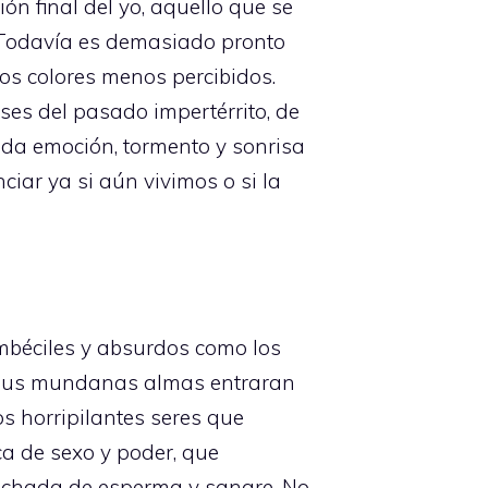
n final del yo, aquello que se
! Todavía es demasiado pronto
los colores menos percibidos.
es del pasado impertérrito, de
ada emoción, tormento y sonrisa
iar ya si aún vivimos o si la
imbéciles y absurdos como los
e sus mundanas almas entraran
os horripilantes seres que
a de sexo y poder, que
nchada de esperma y sangre. No