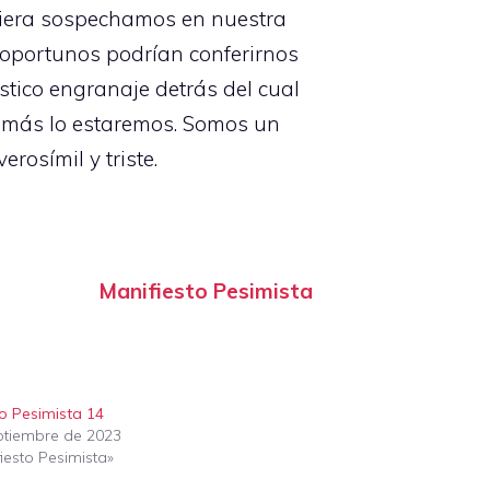
quiera sospechamos en nuestra
s oportunos podrían conferirnos
ístico engranaje detrás del cual
jamás lo estaremos. Somos un
rosímil y triste.
Manifiesto Pesimista
to Pesimista 14
ptiembre de 2023
iesto Pesimista»