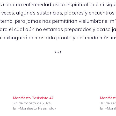
as con una enfermedad psico-espiritual que ni si
 A veces, algunas sustancias, placeres y encuentro
piterna, pero jamás nos permitirían vislumbrar el m
l para el cual aún no estamos preparados y acaso 
 se extinguirá demasiado pronto y del modo más inve
***
Manifiesto Pesimista 47
Manifies
27 de agosto de 2024
16 de se
En «Manifiesto Pesimista»
En «Manif