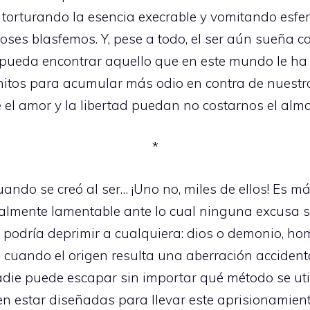
 torturando la esencia execrable y vomitando esfer
 dioses blasfemos. Y, pese a todo, el ser aún sueñ
pueda encontrar aquello que en este mundo le ha 
onitos para acumular más odio en contra de nuest
 el amor y la libertad puedan no costarnos el alma
*
ando se creó al ser… ¡Uno no, miles de ellos! Es más
almente lamentable ante lo cual ninguna excusa se
podría deprimir a cualquiera: dios o demonio, hom
e cuando el origen resulta una aberración accident
adie puede escapar sin importar qué método se util
n estar diseñadas para llevar este aprisionamiento