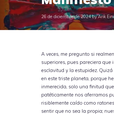
26 de diciembre de 2024
by
Arik Ein
A veces, me pregunto si realmen
superiores, pues pareciera que 
esclavitud y la estupidez. Quiz
en este triste planeta, porque
inmerecida, solo una finitud que
patéticamente nos aferramos pu
risiblemente caído como ratone
sentir que no sea la propia; nu