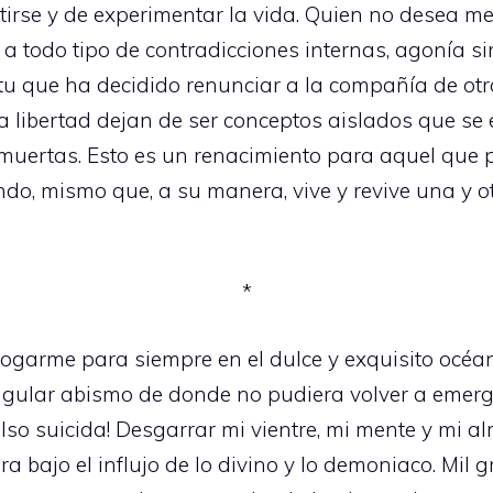
tirse y de experimentar la vida. Quien no desea m
a todo tipo de contradicciones internas, agonía si
íritu que ha decidido renunciar a la compañía de ot
la libertad dejan de ser conceptos aislados que se
s muertas. Esto es un renacimiento para aquel que
undo, mismo que, a su manera, vive y revive una y 
*
garme para siempre en el dulce y exquisito océan
ular abismo de donde no pudiera volver a emerge
ulso suicida! Desgarrar mi vientre, mi mente y mi 
a bajo el influjo de lo divino y lo demoniaco. Mil g