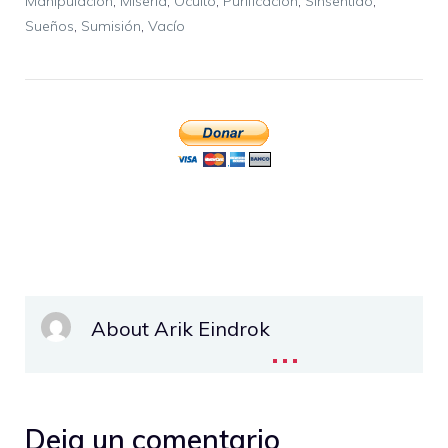
Manipulación
,
Miseria
,
Oculto
,
Purificación
,
Sinsentido
,
Sueños
,
Sumisión
,
Vacío
About Arik Eindrok
...
Deja un comentario