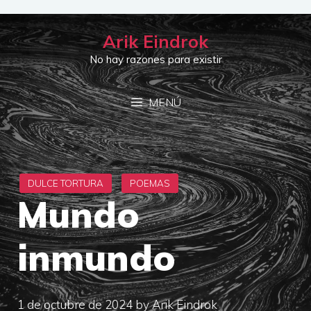
Saltar
al
Arik Eindrok
contenido
No hay razones para existir
MENÚ
Mundo
inmundo
1 de octubre de 2024
by
Arik Eindrok