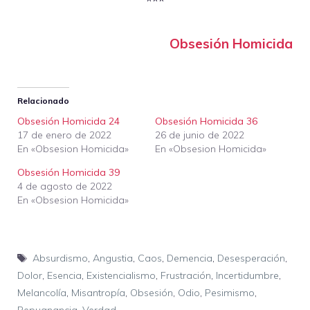
***
Obsesión Homicida
Relacionado
Obsesión Homicida 24
Obsesión Homicida 36
17 de enero de 2022
26 de junio de 2022
En «Obsesion Homicida»
En «Obsesion Homicida»
Obsesión Homicida 39
4 de agosto de 2022
En «Obsesion Homicida»
Etiquetas
Absurdismo
,
Angustia
,
Caos
,
Demencia
,
Desesperación
,
Dolor
,
Esencia
,
Existencialismo
,
Frustración
,
Incertidumbre
,
Melancolía
,
Misantropía
,
Obsesión
,
Odio
,
Pesimismo
,
Repugnancia
,
Verdad