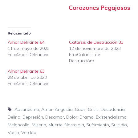
Corazones Pegajosos
Relacionado
Amor Delirante 64
Catarsis de Destrucción 33
11 de mayo de 2023
12 de noviembre de 2023
En «Amor Delirante»
En «Catarsis de
Destrucción»
Amor Delirante 63
28 de abril de 2023
En «Amor Delirante»
Etiquetas
Absurdismo
,
Amor
,
Angustia
,
Caos
,
Crisis
,
Decadencia
,
Delirio
,
Depresión
,
Desamor
,
Dolor
,
Drama
,
Existencialismo
,
Melancolía
,
Miseria
,
Muerte
,
Nostalgia
,
Sufrimiento
,
Suicidio
,
Vacío
,
Verdad