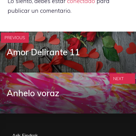
Lo siento, debes estar
conectado
para
publicar un comentario.
PREVIOUS
Amor Delirante 11
NEXT
Anhelo voraz
Arik Eindrok