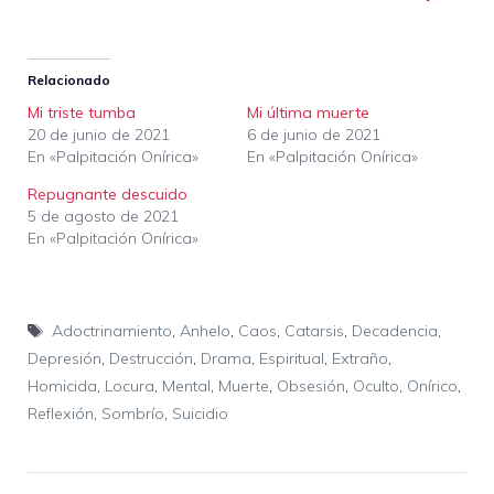
Relacionado
Mi triste tumba
Mi última muerte
20 de junio de 2021
6 de junio de 2021
En «Palpitación Onírica»
En «Palpitación Onírica»
Repugnante descuido
5 de agosto de 2021
En «Palpitación Onírica»
Etiquetas
Adoctrinamiento
,
Anhelo
,
Caos
,
Catarsis
,
Decadencia
,
Depresión
,
Destrucción
,
Drama
,
Espiritual
,
Extraño
,
Homicida
,
Locura
,
Mental
,
Muerte
,
Obsesión
,
Oculto
,
Onírico
,
Reflexión
,
Sombrío
,
Suicidio