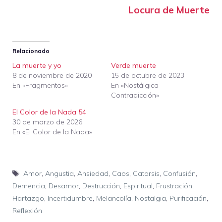
Locura de Muerte
Relacionado
La muerte y yo
Verde muerte
8 de noviembre de 2020
15 de octubre de 2023
En «Fragmentos»
En «Nostálgica
Contradicción»
El Color de la Nada 54
30 de marzo de 2026
En «El Color de la Nada»
Etiquetas
Amor
,
Angustia
,
Ansiedad
,
Caos
,
Catarsis
,
Confusión
,
Demencia
,
Desamor
,
Destrucción
,
Espiritual
,
Frustración
,
Hartazgo
,
Incertidumbre
,
Melancolía
,
Nostalgia
,
Purificación
,
Reflexión