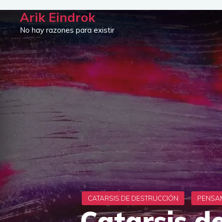
Saltar
Arik Eindrok
al
No hay razones para existir
contenido
Catarsis d