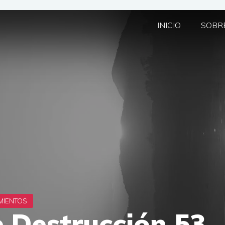
INICIO
SOBRE
e Destrucción 53