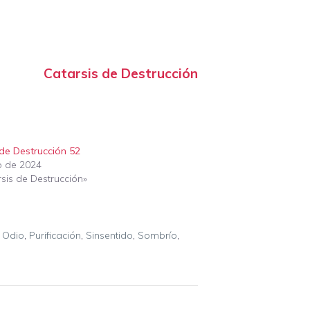
Catarsis de Destrucción
 de Destrucción 52
o de 2024
sis de Destrucción»
,
Odio
,
Purificación
,
Sinsentido
,
Sombrío
,