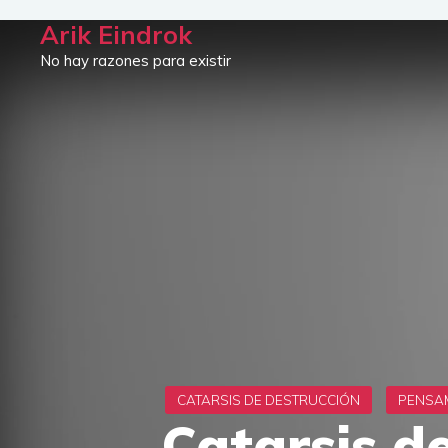
Saltar
Arik Eindrok
al
No hay razones para existir
contenido
Catarsis d