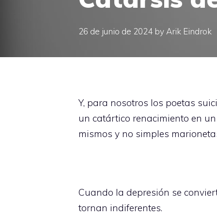
26 de junio de 2024
by
Arik Eindrok
Y, para nosotros los poetas suic
un catártico renacimiento en u
mismos y no simples marionetas
Cuando la depresión se conviert
tornan indiferentes.