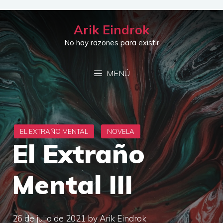
Saltar
al
Arik Eindrok
contenido
No hay razones para existir
MENÚ
El Extraño
Mental III
26 de julio de 2021
by
Arik Eindrok