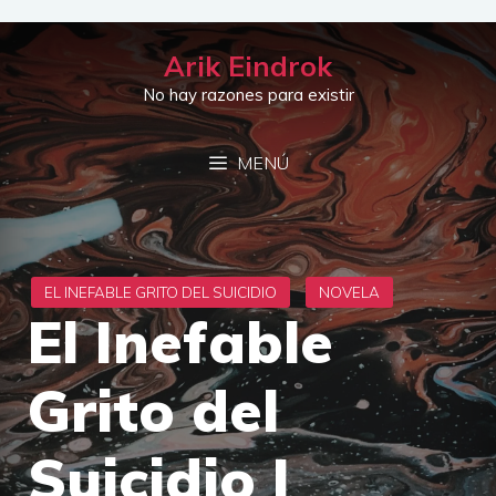
Saltar
al
Arik Eindrok
contenido
No hay razones para existir
MENÚ
El Inefable
Grito del
Suicidio I