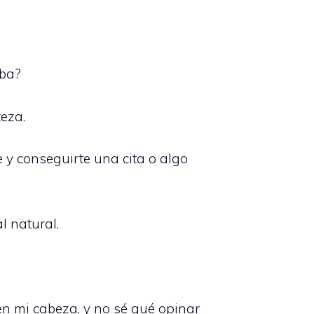
aba?
teza.
 y conseguirte una cita o algo
l natural.
n mi cabeza, y no sé qué opinar