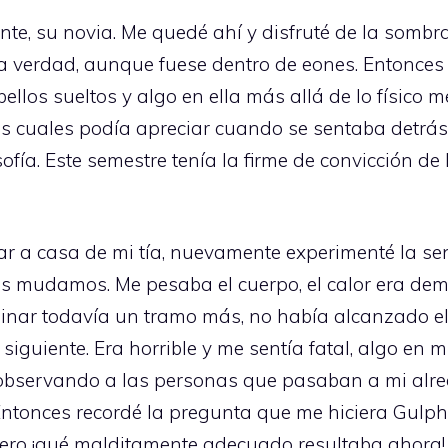
nte, su novia. Me quedé ahí y disfruté de la sombr
a verdad, aunque fuese dentro de eones. Entonces 
ellos sueltos y algo en ella más allá de lo físico 
as cuales podía apreciar cuando se sentaba detrás 
fía. Este semestre tenía la firme de convicción de 
r a casa de mi tía, nuevamente experimenté la s
 mudamos. Me pesaba el cuerpo, el calor era de
nar todavía un tramo más, no había alcanzado el
siguiente. Era horrible y me sentía fatal, algo en m
, observando a las personas que pasaban a mi alre
ntonces recordé la pregunta que me hiciera Gulphil
ero ¡qué malditamente adecuado resultaba ahora! 