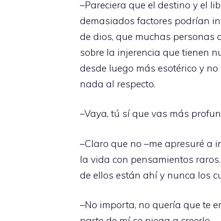
–Pareciera que el destino y el 
demasiados factores podrían int
de dios, que muchas personas co
sobre la injerencia que tienen n
desde luego más esotérico y no
nada al respecto.
–Vaya, tú sí que vas más profu
–Claro que no –me apresuré a i
la vida con pensamientos raros.
de ellos están ahí y nunca los 
–No importa, no quería que te e
parte de mí se niega a creerlo.