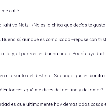
me callé.
a, ¡ahí va Natzi! ¿No es la chica que decías te gust
ta. Bueno sí, aunque es complicado –repuse con tris
 ella y, al parecer, es buena onda. Podría ayudarte
n el asunto del destino–. Supongo que es bonita a
! Entonces ¿qué me dices del destino y del amor?
erdad es que últimamente hay demasiadas cosas e