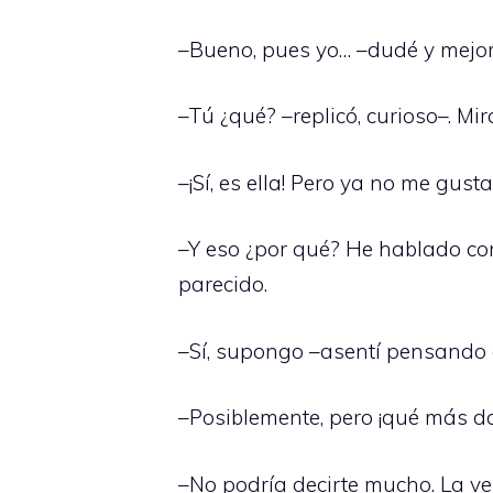
–Bueno, pues yo… –dudé y mejor 
–Tú ¿qué? –replicó, curioso–. Mir
–¡Sí, es ella! Pero ya no me gus
–Y eso ¿por qué? He hablado con
parecido.
–Sí, supongo –asentí pensando e
–Posiblemente, pero ¡qué más da
–No podría decirte mucho. La v