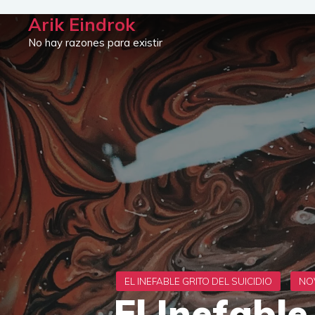
Saltar
Arik Eindrok
al
No hay razones para existir
contenido
El Inefable 