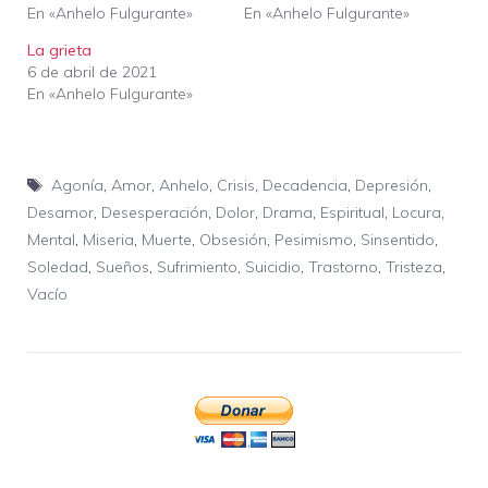
En «Anhelo Fulgurante»
En «Anhelo Fulgurante»
La grieta
6 de abril de 2021
En «Anhelo Fulgurante»
Etiquetas
Agonía
,
Amor
,
Anhelo
,
Crisis
,
Decadencia
,
Depresión
,
Desamor
,
Desesperación
,
Dolor
,
Drama
,
Espiritual
,
Locura
,
Mental
,
Miseria
,
Muerte
,
Obsesión
,
Pesimismo
,
Sinsentido
,
Soledad
,
Sueños
,
Sufrimiento
,
Suicidio
,
Trastorno
,
Tristeza
,
Vacío