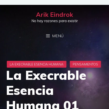
Saltar
al
Arik Eindrok
contenido
No hay razones para existir
MENÚ
La Execrable
Esencia
Humana 01