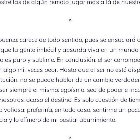
 estrellas de algún remoto lugar más allá de nuest
*
puerco: carece de todo sentido, pues se ensuciará 
que la gente imbécil y absurda viva en un mundo d
o es puro y sublime. En conclusión: el ser corromp
en algo mil veces peor. Hasta que el ser no esté di
itución, no se puede hablar de un cambio verdader
 ser siempre el mismo: egoísmo, sed de poder e in
nosotros, acaso el destino. Es solo cuestión de tie
aliosa; preferiría, en todo caso, sentirme un poco
cia y lo efímero de mi bestial aburrimiento.
*