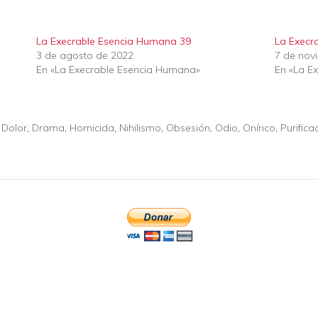
La Execrable Esencia Humana 39
La Execr
3 de agosto de 2022
7 de nov
En «La Execrable Esencia Humana»
En «La E
,
Dolor
,
Drama
,
Homicida
,
Nihilismo
,
Obsesión
,
Odio
,
Onírico
,
Purifica