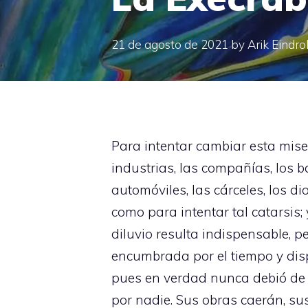
21 de agosto de 2021
by
Arik Eindro
Para intentar cambiar esta miser
industrias, las compañías, los ban
automóviles, las cárceles, los d
como para intentar tal catarsis
diluvio resulta indispensable, p
encumbrada por el tiempo y disp
pues en verdad nunca debió de h
por nadie. Sus obras caerán, s