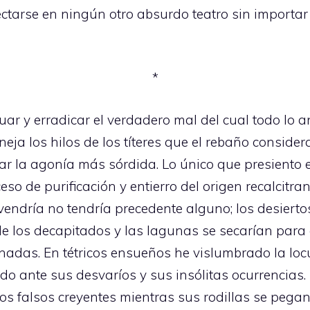
ctarse en ningún otro absurdo teatro sin importar 
*
uar y erradicar el verdadero mal del cual todo lo a
eja los hilos de los títeres que el rebaño conside
r la agonía más sórdida. Lo único que presiento es
ceso de purificación y entierro del origen recalcitra
ndría no tendría precedente alguno; los desierto
e los decapitados y las lagunas se secarían para a
nadas. En tétricos ensueños he vislumbrado la loc
o ante sus desvaríos y sus insólitas ocurrencias.
os falsos creyentes mientras sus rodillas se pega