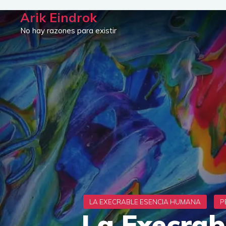
Saltar
Arik Eindrok
al
No hay razones para existir
contenido
La Execrab