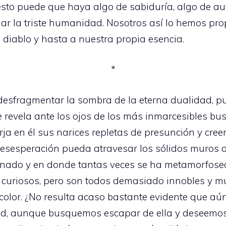
esto puede que haya algo de sabiduría, algo de a
r la triste humanidad. Nosotros así lo hemos pro
 diablo y hasta a nuestra propia esencia.
*
 desfragmentar la sombra de la eterna dualidad, 
revela ante los ojos de los más inmarcesibles bus
a en él sus narices repletas de presunción y creen
desesperación pueda atravesar los sólidos muros 
inado y en donde tantas veces se ha metamorfosea
s curiosos, pero son todos demasiado innobles y m
icolor. ¿No resulta acaso bastante evidente que aú
dad, aunque busquemos escapar de ella y deseemo