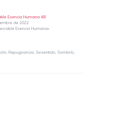
able Esencia Humana 48
iembre de 2022
xecrable Esencia Humana»
ción
,
Repugnancia
,
Sinsentido
,
Sombrío
,