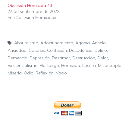
Obsesión Homicida 43
27 de septiembre de 2022
En «Obsesion Homicida»
Etiquetas
Absurdismo
,
Adoctrinamiento
,
Agonía
,
Anhelo
,
Ansiedad
,
Catarsis
,
Confusión
,
Decadencia
,
Delirio
,
Demencia
,
Depresión
,
Desamor
,
Destrucción
,
Dolor
,
Existencialismo
,
Hartazgo
,
Homicida
,
Locura
,
Misantropía
,
Miseria
,
Odio
,
Reflexión
,
Vacío