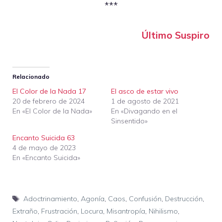
***
Último Suspiro
Relacionado
El Color de la Nada 17
El asco de estar vivo
20 de febrero de 2024
1 de agosto de 2021
En «El Color de la Nada»
En «Divagando en el
Sinsentido»
Encanto Suicida 63
4 de mayo de 2023
En «Encanto Suicida»
Etiquetas
Adoctrinamiento
,
Agonía
,
Caos
,
Confusión
,
Destrucción
,
Extraño
,
Frustración
,
Locura
,
Misantropía
,
Nihilismo
,