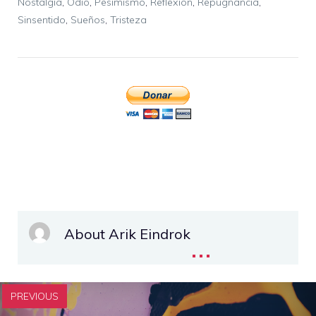
Nostalgia
,
Odio
,
Pesimismo
,
Reflexión
,
Repugnancia
,
Sinsentido
,
Sueños
,
Tristeza
About Arik Eindrok
...
PREVIOUS