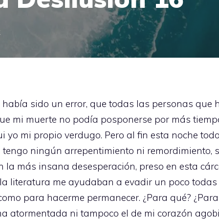
k
 había sido un error, que todas las personas que
que mi muerte no podía posponerse por más tiemp
ui yo mi propio verdugo. Pero al fin esta noche to
o tengo ningún arrepentimiento ni remordimiento, 
 en la más insana desesperación, preso en esta cárc
y la literatura me ayudaban a evadir un poco todas
e como para hacerme permanecer. ¿Para qué? ¿Para
lma atormentada ni tampoco el de mi corazón agob