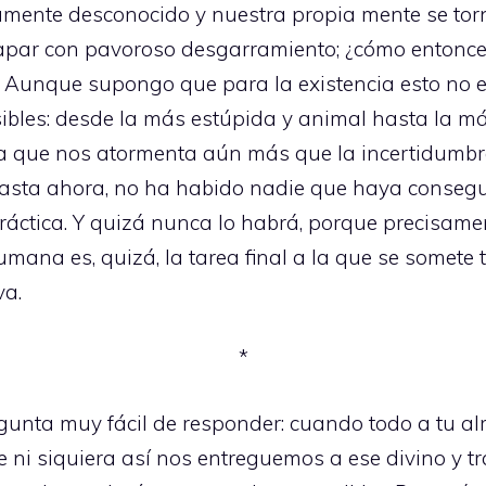
mente desconocido y nuestra propia mente se torn
apar con pavoroso desgarramiento; ¿cómo entonce
? Aunque supongo que para la existencia esto no e
bles: desde la más estúpida y animal hasta la más 
a que nos atormenta aún más que la incertidumbre
asta ahora, no ha habido nadie que haya consegui
práctica. Y quizá nunca lo habrá, porque precisam
na es, quizá, la tarea final a la que se somete t
va.
*
unta muy fácil de responder: cuando todo a tu alr
ue ni siquiera así nos entreguemos a ese divino y t