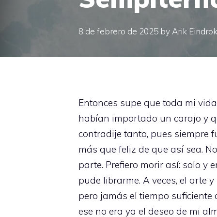
8 de febrero de 2025
by
Arik Eindro
Entonces supe que toda mi vida
habían importado un carajo y 
contradije tanto, pues siempre f
más que feliz de que así sea. N
parte. Prefiero morir así: solo y
pude librarme. A veces, el arte 
pero jamás el tiempo suficient
ese no era ya el deseo de mi a