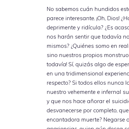
No sabemos cuán hundidos estam
parece interesante. ¡Oh, Dios! ¿
deprimente y ridícula? ¿Es acas
nos harán sentir que todavía n
mismos? ¿Quiénes somo en reali
sino nuestros propios monstruo
todavía! Sí, quizás algo de esp
en una tridimensional experienc
respecto? Si todos ellos nunca 
nuestro vehemente e infernal su
y que nos hace añorar el suici
desvanecerse por completo, que
encantadora muerte? Negarse a e
apariencias, quien aún desea se