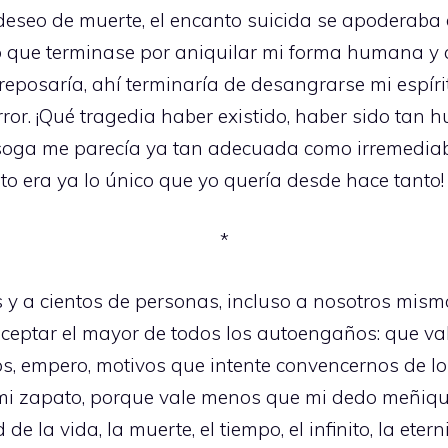
l deseo de muerte, el encanto suicida se apoderaba
o que terminase por aniquilar mi forma humana y 
 reposaría, ahí terminaría de desangrarse mi espír
rror. ¡Qué tragedia haber existido, haber sido tan
 soga me parecía ya tan adecuada como irremediab
to era ya lo único que yo quería desde hace tanto!
*
y a cientos de personas, incluso a nosotros mis
eptar el mayor de todos los autoengaños: que val
s, empero, motivos que intente convencernos de lo 
 mi zapato, porque vale menos que mi dedo meñiqu
la vida, la muerte, el tiempo, el infinito, la eterni