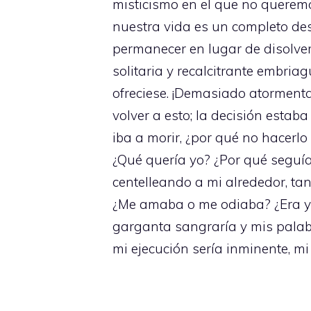
misticismo en el que no queremo
nuestra vida es un completo des
permanecer en lugar de disolve
solitaria y recalcitrante embria
ofreciese. ¡Demasiado atormenta
volver a esto; la decisión esta
iba a morir, ¿por qué no hacerl
¿Qué quería yo? ¿Por qué seguí
centelleando a mi alrededor, ta
¿Me amaba o me odiaba? ¿Era yo 
garganta sangraría y mis palab
mi ejecución sería inminente, m