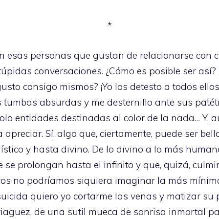
*
n esas personas que gustan de relacionarse con cu
túpidas conversaciones. ¿Cómo es posible ser as
gusto consigo mismos? ¡Yo los detesto a todos ellos
us tumbas absurdas y me desternillo ante sus patét
lo entidades destinadas al color de la nada… Y, au
apreciar. Sí, algo que, ciertamente, puede ser bell
stico y hasta divino. De lo divino a lo más humano
se prolongan hasta el infinito y que, quizá, culmi
ros no podríamos siquiera imaginar la más mínima
icida quiero yo cortarme las venas y matizar su
guez, de una sutil mueca de sonrisa inmortal par