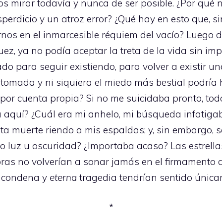
s mirar todavía y nunca de ser posible. ¿Por qué n
perdicio y un atroz error? ¿Qué hay en esto que, 
rnos en el inmarcesible réquiem del vacío? Luego 
guez, ya no podía aceptar la treta de la vida sin i
do para seguir existiendo, para volver a existir u
ba tomada y ni siquiera el miedo más bestial podrí
o por cuenta propia? Si no me suicidaba pronto, tod
a aquí? ¿Cuál era mi anhelo, mi búsqueda infatiga
nta muerte riendo a mis espaldas; y, sin embargo, 
luz u oscuridad? ¿Importaba acaso? Las estrellas
ras no volverían a sonar jamás en el firmamento 
i condena y
eterna
tragedia tendrían sentido única
*