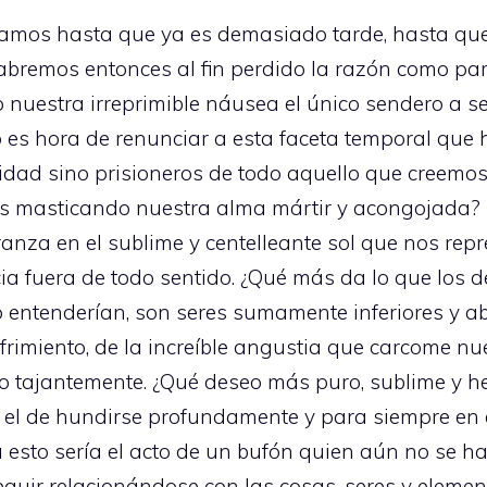
os hasta que ya es demasiado tarde, hasta que ya
Habremos entonces al fin perdido la razón como par
o nuestra irreprimible náusea el único sendero a 
o es hora de renunciar a esta faceta temporal que
dad sino prisioneros de todo aquello que creemos
s masticando nuestra alma mártir y acongojada? 
eranza en el sublime y centelleante sol que nos r
ia fuera de todo sentido. ¿Qué más da lo que los 
lo entenderían, son seres sumamente inferiores y 
frimiento, de la increíble angustia que carcome n
dio tajantemente. ¿Qué deseo más puro, sublime y 
 el de hundirse profundamente y para siempre en e
sto sería el acto de un bufón quien aún no se ha
guir relacionándose con las cosas, seres y element