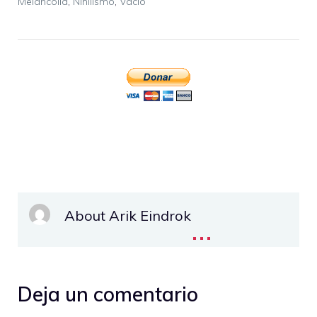
Melancolía
,
Nihilismo
,
Vacío
About Arik Eindrok
...
Deja un comentario