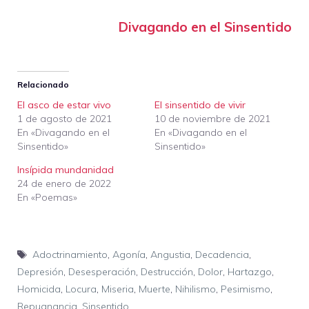
Divagando en el Sinsentido
Relacionado
El asco de estar vivo
El sinsentido de vivir
1 de agosto de 2021
10 de noviembre de 2021
En «Divagando en el
En «Divagando en el
Sinsentido»
Sinsentido»
Insípida mundanidad
24 de enero de 2022
En «Poemas»
Etiquetas
Adoctrinamiento
,
Agonía
,
Angustia
,
Decadencia
,
Depresión
,
Desesperación
,
Destrucción
,
Dolor
,
Hartazgo
,
Homicida
,
Locura
,
Miseria
,
Muerte
,
Nihilismo
,
Pesimismo
,
Repugnancia
,
Sinsentido