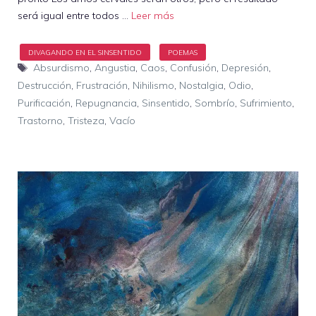
será igual entre todos …
Leer más
Etiquetas
Absurdismo
,
Angustia
,
Caos
,
Confusión
,
Depresión
,
Destrucción
,
Frustración
,
Nihilismo
,
Nostalgia
,
Odio
,
Purificación
,
Repugnancia
,
Sinsentido
,
Sombrío
,
Sufrimiento
,
Trastorno
,
Tristeza
,
Vacío