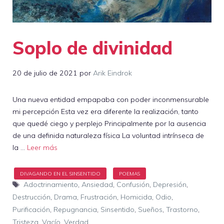
Soplo de divinidad
20 de julio de 2021
por
Arik Eindrok
Una nueva entidad empapaba con poder inconmensurable
mi percepción Esta vez era diferente la realización, tanto
que quedé ciego y perplejo Principalmente por la ausencia
de una definida naturaleza física La voluntad intrínseca de
la …
Leer más
Etiquetas
Adoctrinamiento
,
Ansiedad
,
Confusión
,
Depresión
,
Destrucción
,
Drama
,
Frustración
,
Homicida
,
Odio
,
Purificación
,
Repugnancia
,
Sinsentido
,
Sueños
,
Trastorno
,
Tristeza
,
Vacío
,
Verdad