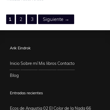
Página
Página
Página
1
2
3
Siguiente
→
Arik Eindrok
Inicio
Sobre mí
Mis libros
Contacto
Blog
Entradas recientes
Ecos de Angustia 02
El Color de la Nada 66