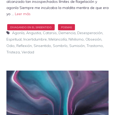
alcanzado tan insospechados límites de flagelación y
agonía Siempre me inculcaba la maldita mentira de que era
yo …
Leer más
Etiquetas
Agonía
,
Angustia
,
Catarsis
,
Demencia
,
Desesperación
,
Espiritual
,
Incertidumbre
,
Melancolía
,
Nihilismo
,
Obsesión
,
Odio
,
Reflexión
,
Sinsentido
,
Sombrío
,
Sumisión
,
Trastorno
,
Tristeza
,
Verdad