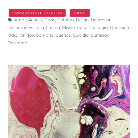
Etiquetas
Amor
,
Anhelo
,
Caos
,
Catarsis
,
Delirio
,
Depresión
,
Desamor
,
Esencia
,
Locura
,
Misantropía
,
Nostalgia
,
Obsesión
,
Odio
,
Onírico
,
Sombrío
,
Sueños
,
Suicidio
,
Sumisión
,
Trastorno