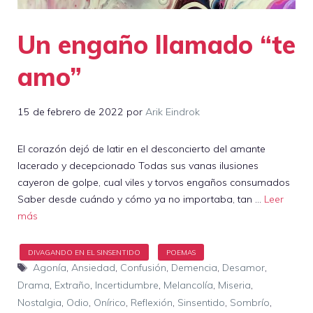
Un engaño llamado “te
amo”
15 de febrero de 2022
por
Arik Eindrok
El corazón dejó de latir en el desconcierto del amante
lacerado y decepcionado Todas sus vanas ilusiones
cayeron de golpe, cual viles y torvos engaños consumados
Saber desde cuándo y cómo ya no importaba, tan …
Leer
más
Etiquetas
Agonía
,
Ansiedad
,
Confusión
,
Demencia
,
Desamor
,
Drama
,
Extraño
,
Incertidumbre
,
Melancolía
,
Miseria
,
Nostalgia
,
Odio
,
Onírico
,
Reflexión
,
Sinsentido
,
Sombrío
,