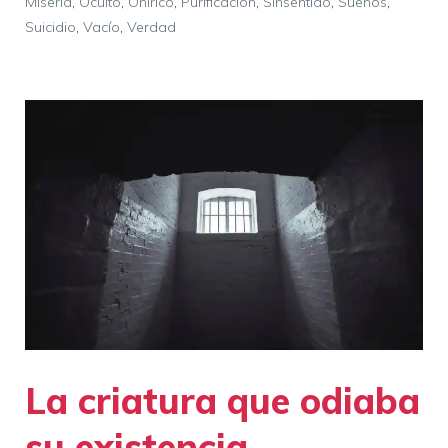
Miseria
,
Oculto
,
Onírico
,
Purificación
,
Sinsentido
,
Sueños
,
Suicidio
,
Vacío
,
Verdad
La criatura que odiaba
su existencia