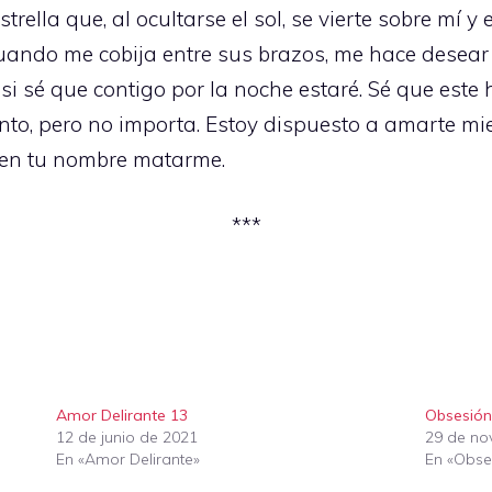
trella que, al ocultarse el sol, se vierte sobre mí 
cuando me cobija entre sus brazos, me hace desea
 si sé que contigo por la noche estaré. Sé que est
to, pero no importa. Estoy dispuesto a amarte mien
a en tu nombre matarme.
***
Amor Delirante 13
Obsesión
12 de junio de 2021
29 de no
En «Amor Delirante»
En «Obse