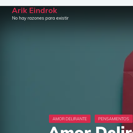
Saltar
Arik Eindrok
al
No hay razones para existir
contenido
Amor Delir