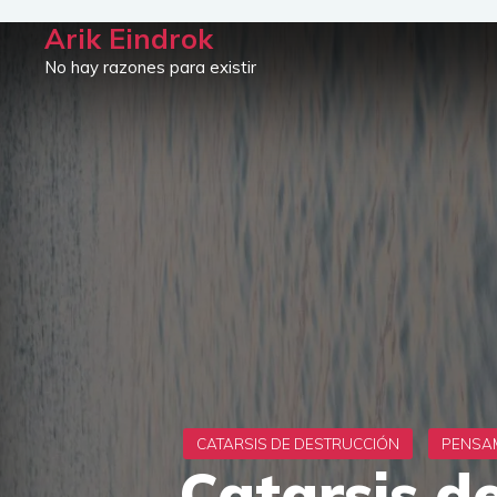
Saltar
Arik Eindrok
al
No hay razones para existir
contenido
Catarsis d