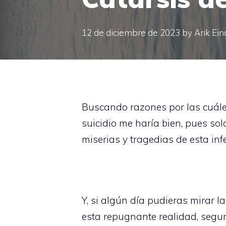
12 de diciembre de 2023
by
Arik Ein
Buscando razones por las cuále
suicidio me haría bien, pues sol
miserias y tragedias de esta infe
Y, si algún día pudieras mirar l
esta repugnante realidad, segur