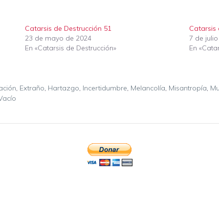
Catarsis de Destrucción 51
Catarsis
23 de mayo de 2024
7 de juli
En «Catarsis de Destrucción»
En «Catar
ación
,
Extraño
,
Hartazgo
,
Incertidumbre
,
Melancolía
,
Misantropía
,
Mu
Vacío