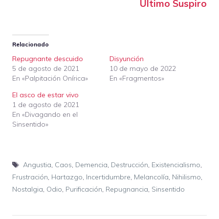
Último Suspiro
Relacionado
Repugnante descuido
Disyunción
5 de agosto de 2021
10 de mayo de 2022
En «Palpitación Onírica»
En «Fragmentos»
El asco de estar vivo
1 de agosto de 2021
En «Divagando en el
Sinsentido»
Etiquetas
Angustia
,
Caos
,
Demencia
,
Destrucción
,
Existencialismo
,
Frustración
,
Hartazgo
,
Incertidumbre
,
Melancolía
,
Nihilismo
,
Nostalgia
,
Odio
,
Purificación
,
Repugnancia
,
Sinsentido